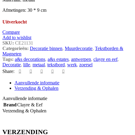
Afmetingen: 30 * 9 cm
Uitverkocht
Compare
Add to wishlist
SKU:
CE21131
Categorieën:
Decoratie binnen
,
Muurdecoratie
,
Tekstborden &
Magneten
Tags:
a&s decorations
,
a&s estates
,
antwerpen
,
clayre en eef
,
Decoratie
,
lille
,
metaal
,
tekstbord
,
werk
,
zoersel
Share:
Aanvullende informatie
Verzending & Ophalen
Aanvullende informatie
Brand
Clayre & Eef
Verzending & Ophalen
VERZENDING