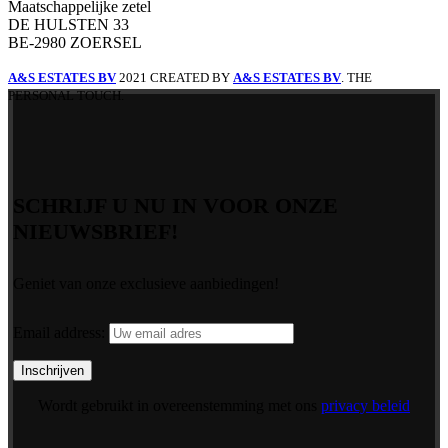
Maatschappelijke zetel
DE HULSTEN 33
BE-2980 ZOERSEL
A&S ESTATES BV
2021 CREATED BY
A&S ESTATES BV
. THE
PERSONAL TOUCH.
SCHRIJF U NU IN VOOR ONZE
NIEUWSBRIEF!
Geniet van onze exclusieve aanbiedingen!
Email address:
Wordt gebruikt in overeenstemming met ons
privacy beleid