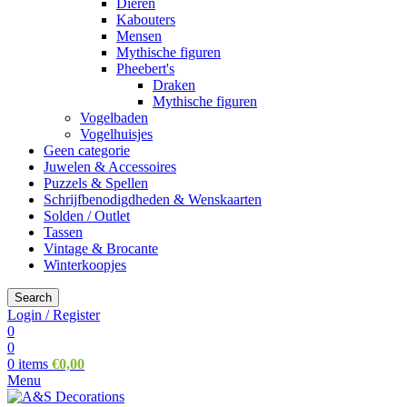
Dieren
Kabouters
Mensen
Mythische figuren
Pheebert's
Draken
Mythische figuren
Vogelbaden
Vogelhuisjes
Geen categorie
Juwelen & Accessoires
Puzzels & Spellen
Schrijfbenodigdheden & Wenskaarten
Solden / Outlet
Tassen
Vintage & Brocante
Winterkoopjes
Search
Login / Register
0
0
0
items
€
0,00
Menu