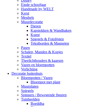
Disney
Einde schooljaar
Handmade by WELT
Kerst
Meubels
Muurdecoratie
Dieren
Kapstokken & Wandhaken
Kunst
Spiegels & Fotolijsten
Tekstborden & Magneten
Pasen
Schalen, Manden & Kopjes
Textiel
Theelichthouders & kaarsen
Vazen en bloempotten
Verlichting
Decoratie buitenhuis
Bloempotten / Vazen
Bloempot met plant
Muurplaten
Spiegels
Spinners / Bewegende figuren
Tuinbeelden
Boeddha