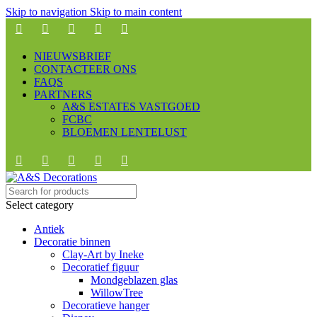
Skip to navigation
Skip to main content
NIEUWSBRIEF
CONTACTEER ONS
FAQS
PARTNERS
A&S ESTATES VASTGOED
FCBC
BLOEMEN LENTELUST
Select category
Antiek
Decoratie binnen
Clay-Art by Ineke
Decoratief figuur
Mondgeblazen glas
WillowTree
Decoratieve hanger