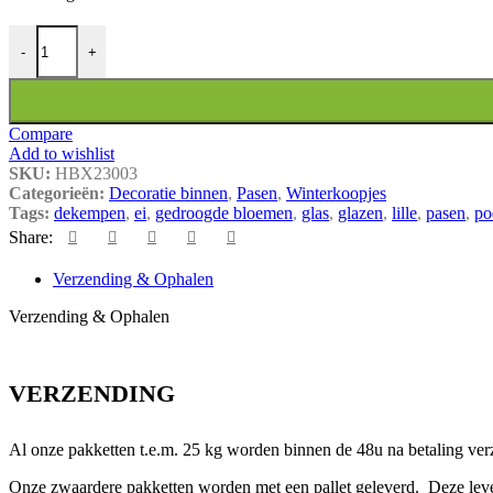
Set van 3 glazen hangers gevuld met gedroogde bloemen - geel aantal
-
+
Compare
Add to wishlist
SKU:
HBX23003
Categorieën:
Decoratie binnen
,
Pasen
,
Winterkoopjes
Tags:
dekempen
,
ei
,
gedroogde bloemen
,
glas
,
glazen
,
lille
,
pasen
,
po
Share:
Verzending & Ophalen
Verzending & Ophalen
VERZENDING
Al onze pakketten t.e.m. 25 kg worden binnen de 48u na betaling ver
Onze zwaardere pakketten worden met een pallet geleverd. Deze leve