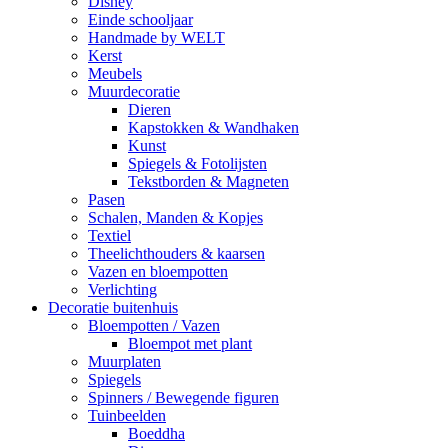
Disney
Einde schooljaar
Handmade by WELT
Kerst
Meubels
Muurdecoratie
Dieren
Kapstokken & Wandhaken
Kunst
Spiegels & Fotolijsten
Tekstborden & Magneten
Pasen
Schalen, Manden & Kopjes
Textiel
Theelichthouders & kaarsen
Vazen en bloempotten
Verlichting
Decoratie buitenhuis
Bloempotten / Vazen
Bloempot met plant
Muurplaten
Spiegels
Spinners / Bewegende figuren
Tuinbeelden
Boeddha