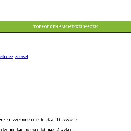
TOEVOEGEN AAN WINKELWAGEN
ederlee
,
zoersel
zekerd verzonden met track and tracecode.
rtermijn kan oplopen tot max. 2 weken.