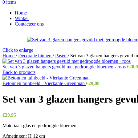
0
items
Home
Winkel
Contacteer ons
Click to enlarge
Home
/
Decoratie binnen
/
Pasen
/
Set van 3 glazen hangers gevuld 
Set van 3 glazen hangers gevuld met gedroogde bloemen - roos
€
20,
Back to products
Betonnen tuinbeeld - Vierkante Greenman
€
29,00
Set van 3 glazen hangers gevu
€
20,95
Materiaal: glas en gedroogde bloemen
Afmetingen: H 12 cm