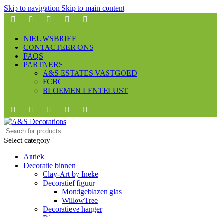
Skip to navigation
Skip to main content
NIEUWSBRIEF
CONTACTEER ONS
FAQS
PARTNERS
A&S ESTATES VASTGOED
FCBC
BLOEMEN LENTELUST
Select category
Antiek
Decoratie binnen
Clay-Art by Ineke
Decoratief figuur
Mondgeblazen glas
WillowTree
Decoratieve hanger