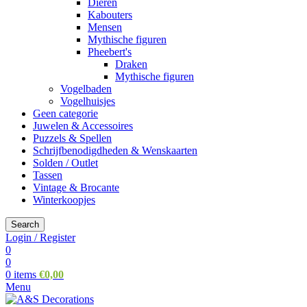
Dieren
Kabouters
Mensen
Mythische figuren
Pheebert's
Draken
Mythische figuren
Vogelbaden
Vogelhuisjes
Geen categorie
Juwelen & Accessoires
Puzzels & Spellen
Schrijfbenodigdheden & Wenskaarten
Solden / Outlet
Tassen
Vintage & Brocante
Winterkoopjes
Search
Login / Register
0
0
0
items
€
0,00
Menu