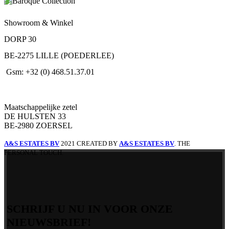
Showroom & Winkel
DORP 30
BE-2275 LILLE (POEDERLEE)
Gsm: +32 (0) 468.51.37.01
Maatschappelijke zetel
DE HULSTEN 33
BE-2980 ZOERSEL
A&S ESTATES BV
2021 CREATED BY
A&S ESTATES BV
. THE
PERSONAL TOUCH.
SCHRIJF U NU IN VOOR ONZE
NIEUWSBRIEF!