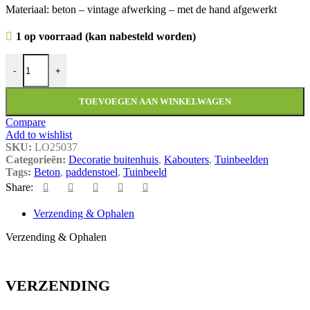
Materiaal: beton – vintage afwerking – met de hand afgewerkt
1 op voorraad (kan nabesteld worden)
Paddenstoel B - Betonnen tuinbeeld aantal
-
+
TOEVOEGEN AAN WINKELWAGEN
Compare
Add to wishlist
SKU:
LO25037
Categorieën:
Decoratie buitenhuis
,
Kabouters
,
Tuinbeelden
Tags:
Beton
,
paddenstoel
,
Tuinbeeld
Share:
Verzending & Ophalen
Verzending & Ophalen
VERZENDING