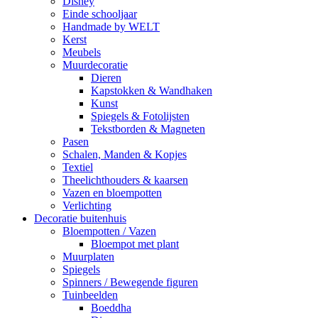
Disney
Einde schooljaar
Handmade by WELT
Kerst
Meubels
Muurdecoratie
Dieren
Kapstokken & Wandhaken
Kunst
Spiegels & Fotolijsten
Tekstborden & Magneten
Pasen
Schalen, Manden & Kopjes
Textiel
Theelichthouders & kaarsen
Vazen en bloempotten
Verlichting
Decoratie buitenhuis
Bloempotten / Vazen
Bloempot met plant
Muurplaten
Spiegels
Spinners / Bewegende figuren
Tuinbeelden
Boeddha