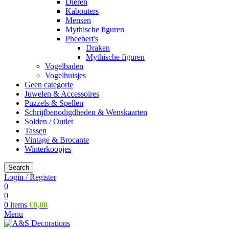
Dieren
Kabouters
Mensen
Mythische figuren
Pheebert's
Draken
Mythische figuren
Vogelbaden
Vogelhuisjes
Geen categorie
Juwelen & Accessoires
Puzzels & Spellen
Schrijfbenodigdheden & Wenskaarten
Solden / Outlet
Tassen
Vintage & Brocante
Winterkoopjes
Search
Login / Register
0
0
0
items
€
0,00
Menu