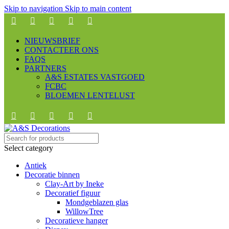
Skip to navigation
Skip to main content
NIEUWSBRIEF
CONTACTEER ONS
FAQS
PARTNERS
A&S ESTATES VASTGOED
FCBC
BLOEMEN LENTELUST
Select category
Antiek
Decoratie binnen
Clay-Art by Ineke
Decoratief figuur
Mondgeblazen glas
WillowTree
Decoratieve hanger