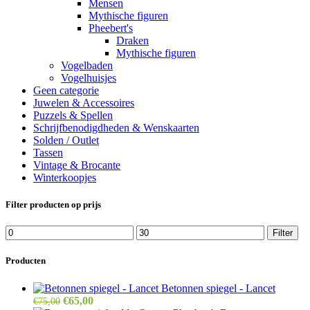
Mensen
Mythische figuren
Pheebert's
Draken
Mythische figuren
Vogelbaden
Vogelhuisjes
Geen categorie
Juwelen & Accessoires
Puzzels & Spellen
Schrijfbenodigdheden & Wenskaarten
Solden / Outlet
Tassen
Vintage & Brocante
Winterkoopjes
Filter producten op prijs
Min.
Max.
Filter
prijs
prijs
Producten
Betonnen spiegel - Lancet
Oorspronkelijke
Huidige
€
65,00
€
75,00