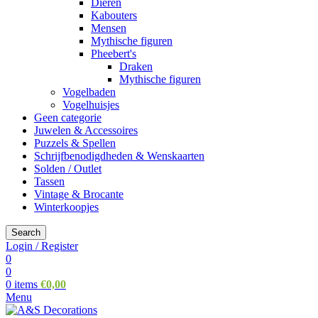
Dieren
Kabouters
Mensen
Mythische figuren
Pheebert's
Draken
Mythische figuren
Vogelbaden
Vogelhuisjes
Geen categorie
Juwelen & Accessoires
Puzzels & Spellen
Schrijfbenodigdheden & Wenskaarten
Solden / Outlet
Tassen
Vintage & Brocante
Winterkoopjes
Search
Login / Register
0
0
0
items
€
0,00
Menu