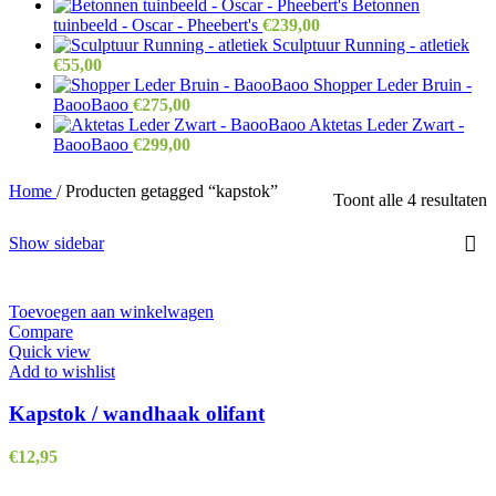
prijs
prijs
Betonnen
was:
is:
tuinbeeld - Oscar - Pheebert's
€
239,00
€75,00.
€65,00.
Sculptuur Running - atletiek
€
55,00
Shopper Leder Bruin -
BaooBaoo
€
275,00
Aktetas Leder Zwart -
BaooBaoo
€
299,00
Home
/
Producten getagged “kapstok”
G
Toont alle 4 resultaten
o
n
Show sidebar
Toevoegen aan winkelwagen
Compare
Quick view
Add to wishlist
Kapstok / wandhaak olifant
€
12,95