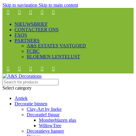
Skip to navigation
Skip to main content
NIEUWSBRIEF
CONTACTEER ONS
FAQS
PARTNERS
A&S ESTATES VASTGOED
FCBC
BLOEMEN LENTELUST
Select category
Antiek
Decoratie binnen
Clay-Art by Ineke
Decoratief figuur
Mondgeblazen glas
WillowTree
Decoratieve hanger