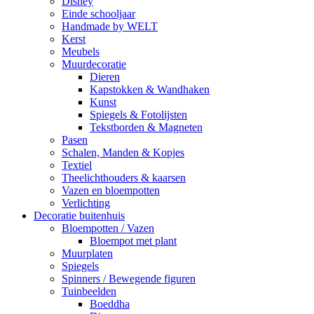
Disney
Einde schooljaar
Handmade by WELT
Kerst
Meubels
Muurdecoratie
Dieren
Kapstokken & Wandhaken
Kunst
Spiegels & Fotolijsten
Tekstborden & Magneten
Pasen
Schalen, Manden & Kopjes
Textiel
Theelichthouders & kaarsen
Vazen en bloempotten
Verlichting
Decoratie buitenhuis
Bloempotten / Vazen
Bloempot met plant
Muurplaten
Spiegels
Spinners / Bewegende figuren
Tuinbeelden
Boeddha