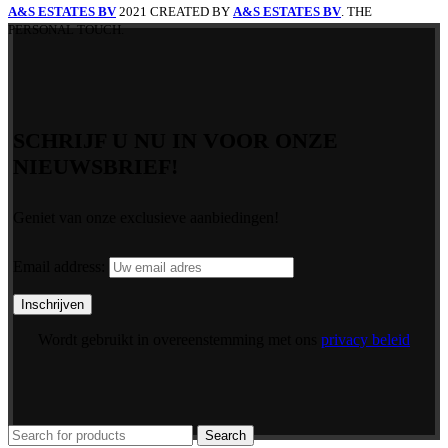
A&S ESTATES BV
2021 CREATED BY
A&S ESTATES BV
. THE
PERSONAL TOUCH.
SCHRIJF U NU IN VOOR ONZE
NIEUWSBRIEF!
Geniet van onze exclusieve aanbiedingen!
Email address:
Wordt gebruikt in overeenstemming met ons
privacy beleid
Search