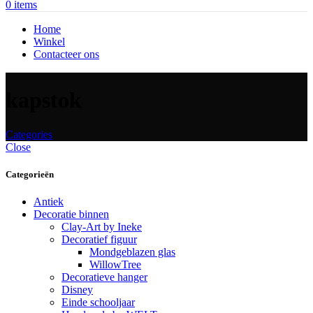
0
items
Home
Winkel
Contacteer ons
kapstok
Categories
Close
Categorieën
Antiek
Decoratie binnen
Clay-Art by Ineke
Decoratief figuur
Mondgeblazen glas
WillowTree
Decoratieve hanger
Disney
Einde schooljaar