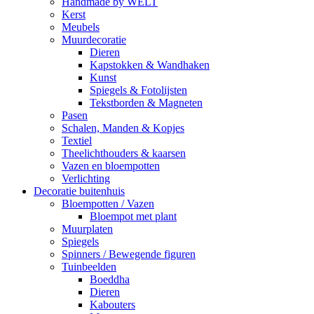
Handmade by WELT
Kerst
Meubels
Muurdecoratie
Dieren
Kapstokken & Wandhaken
Kunst
Spiegels & Fotolijsten
Tekstborden & Magneten
Pasen
Schalen, Manden & Kopjes
Textiel
Theelichthouders & kaarsen
Vazen en bloempotten
Verlichting
Decoratie buitenhuis
Bloempotten / Vazen
Bloempot met plant
Muurplaten
Spiegels
Spinners / Bewegende figuren
Tuinbeelden
Boeddha
Dieren
Kabouters