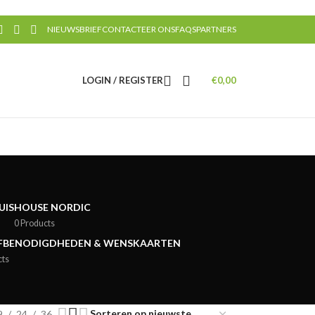
NIEUWSBRIEF
CONTACTEER ONS
FAQS
PARTNERS
LOGIN / REGISTER
€
0,00
UIS
HOUSE NORDIC
0 Products
JFBENODIGDHEDEN & WENSKAARTEN
cts
9
24
36