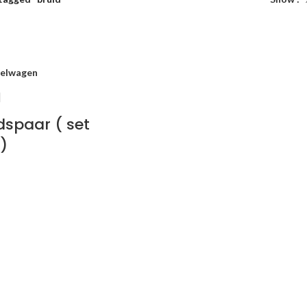
kelwagen
dspaar ( set
)