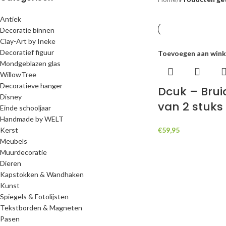
Antiek
Decoratie binnen
Clay-Art by Ineke
Decoratief figuur
Toevoegen aan win
Mondgeblazen glas
WillowTree
Decoratieve hanger
Dcuk – Brui
Disney
van 2 stuks 
Einde schooljaar
Handmade by WELT
Kerst
€
59,95
Meubels
Muurdecoratie
Dieren
Kapstokken & Wandhaken
Kunst
Spiegels & Fotolijsten
Tekstborden & Magneten
Pasen