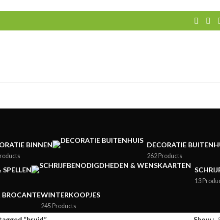
ORATIE BINNEN
DECORATIE BUITENH
roducts
262 Products
& SPELLEN
SCHRI
13 Produ
& BROCANTE
WINTERKOOPJES
245 Products
tagged “bruid”
Show