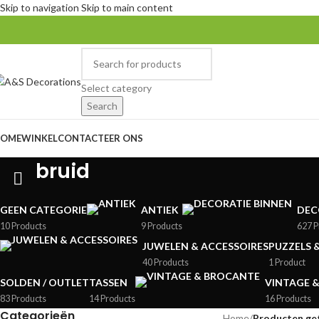
Skip to navigation
Skip to main content
Select category
Search
OME
WINKEL
CONTACTEER ONS
bruid
GEEN CATEGORIE
ANTIEK
DEC
10 Products
9 Products
627 P
JUWELEN & ACCESSOIRES
PUZZELS 
40 Products
1 Product
SOLDEN / OUTLET
TASSEN
VINTAGE 
83 Products
14 Products
16 Products
Categorieën
Home
/
Producten ge